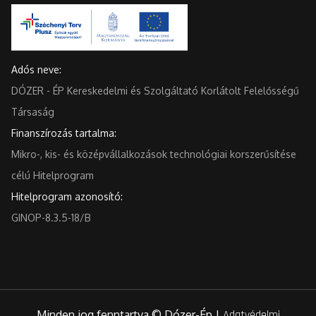
Adós neve:
DÓZER - ÉP Kereskedelmi és Szolgáltató Korlátolt Felelősségű
Társaság
Finanszírozás tartalma:
Mikro-, kis- és középvállalkozások technológiai korszerűsítése
célú Hitelprogram
Hitelprogram azonosító:
GINOP-8.3.5-18/B
Minden jog fenntartva © Dózer-Ép |
Adatvédelmi